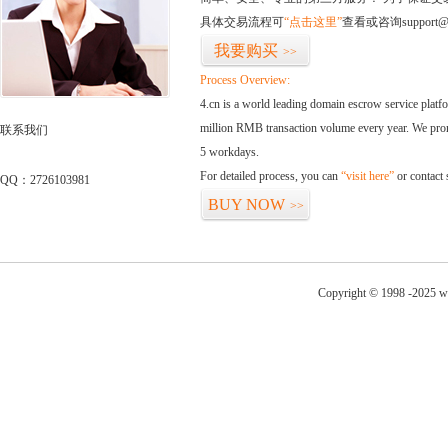
具体交易流程可
“点击这里”
查看或咨询support@
我要购买
>>
Process Overview:
4.cn is a world leading domain escrow service plat
million RMB transaction volume every year. We promi
联系我们
5 workdays.
For detailed process, you can
“visit here”
or contact
QQ：2726103981
BUY NOW
>>
Copyright © 1998 -2025 w