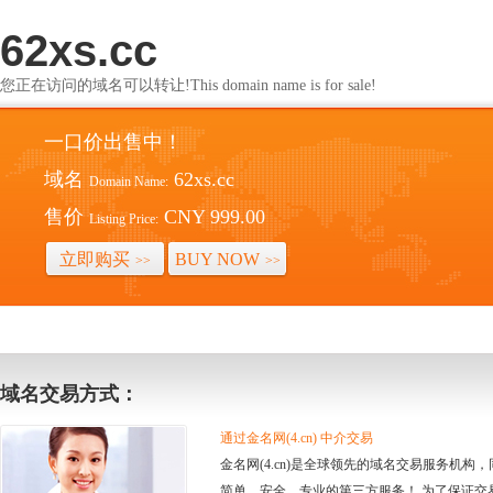
62xs.cc
您正在访问的域名可以转让!This domain name is for sale!
一口价出售中！
域名
62xs.cc
Domain Name:
售价
CNY 999.00
Listing Price:
立即购买
BUY NOW
>>
>>
域名交易方式：
通过金名网(4.cn) 中介交易
金名网(4.cn)是全球领先的域名交易服务机
简单、安全、专业的第三方服务！ 为了保证交